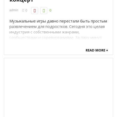
0
0
admin
Музыкальные игры давно перестали быть простым
развлечением для подростков. Сегодня это целая
индустрия с собственными жанрами,
сообществами и соревнованиями. За пару минут
игры можно прокачать слух, реакцию и ощутимо
поднять настроение. Если вы ещё не пробовали —
READ MORE +
самое время: мир музыкальных игр доступен и на ...