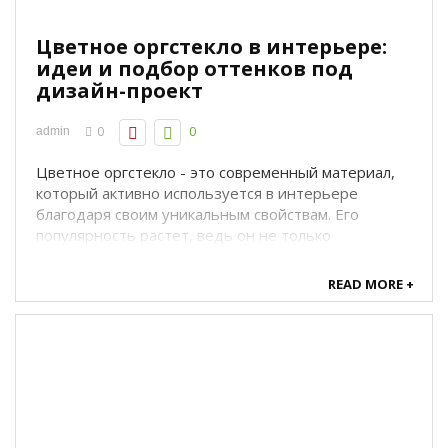
Цветное оргстекло в интерьере:
идеи и подбор оттенков под
дизайн-проект
0
0
admin
Цветное оргстекло - это современный материал,
который активно используется в интерьере
благодаря своим уникальным свойствам. Его
популярность растет, ведь он не только
эстетичен, но и функционален. В этой статье мы
расскажем, как цветное оргстекло может
READ MORE +
преобразить интерьер, как подобрать оттенки
под дизайн-проект и ...