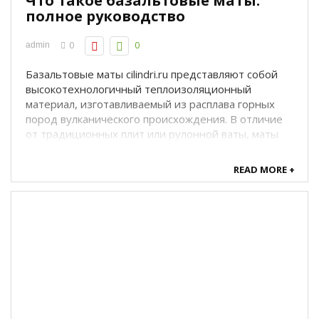
Что такое базальтовые маты:
полное руководство
0
0
admin
Базальтовые маты cilindri.ru представляют собой
высокотехнологичный теплоизоляционный
материал, изготавливаемый из расплава горных
пород вулканического происхождения. В отличие
от традиционных плит или рулонной ваты, маты
обладают уникальной гибкостью, упругостью и
способностью плотно облегать сложные ...
READ MORE +