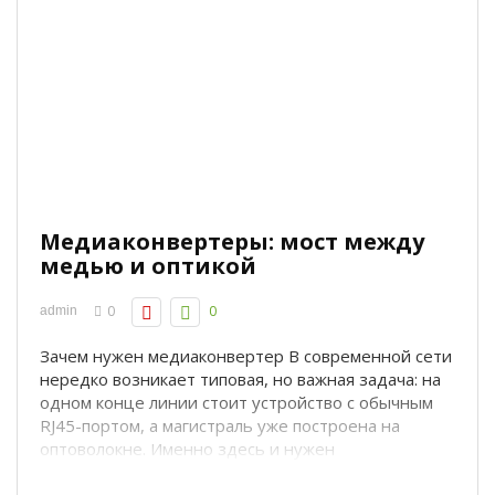
Медиаконвертеры: мост между
медью и оптикой
0
0
admin
Зачем нужен медиаконвертер В современной сети
нередко возникает типовая, но важная задача: на
одном конце линии стоит устройство с обычным
RJ45-портом, а магистраль уже построена на
оптоволокне. Именно здесь и нужен
медиаконвертер Ethernet в оптику — устройство,