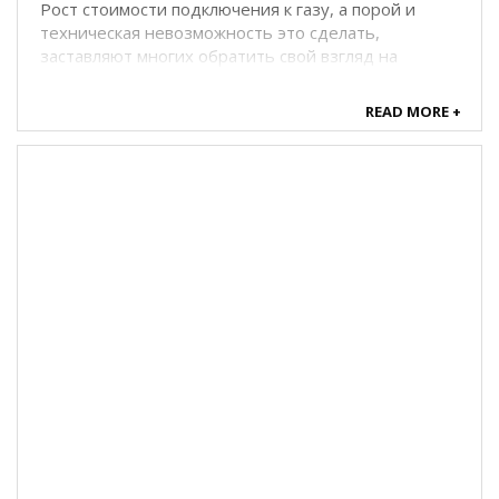
Рост стоимости подключения к газу, а порой и
техническая невозможность это сделать,
заставляют многих обратить свой взгляд на
электричество. Но сразу возникает закономерный
страх: "Это же разорительно!". Так ли это на самом
READ MORE +
деле, и ...