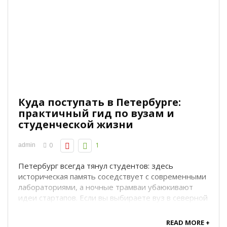
Куда поступать в Петербурге:
практичный гид по вузам и
студенческой жизни
0
1
admin
Петербург всегда тянул студентов: здесь
историческая память соседствует с современными
лабораториями, а ночные трамваи убаюкивают
идеи стартапов. Если вы выбираете вуз в северной
столице, полезно понимать не только рейтинги, но
и куда вы пойдёте жить, как будете учиться и
READ MORE +