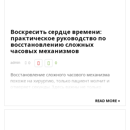
Воскресить сердце времени:
практическое руководство по
восстановлению сложных
часовых механизмов
0
0
admin
Восстановление сложного часового механизма
похоже на хирургию, только пациент молчит и
отмеряет секунды. Здесь важны не только
холодные инструменты и знания, но и чувство
меры, уважение к истории детали и терпение,
READ MORE +
чтобы собрать тысячи микросхем из металла в
единый ритм. Эта статья не претендует на
исчерпывающий ...