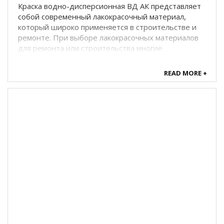
Краска водно-дисперсионная ВД АК представляет
собой современный лакокрасочный материал,
который широко применяется в строительстве и
ремонте. При выборе лакокрасочных материалов
для ремонта или строительства многие
сталкиваются с аббревиатурой ВД-АК на банках с
краской. Эти маркировки вызывают вопросы у ...
READ MORE +