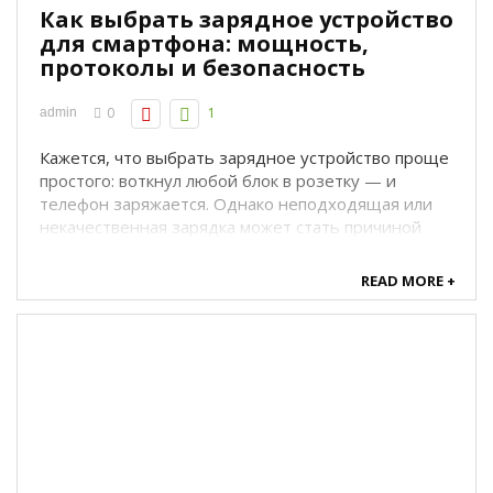
Как выбрать зарядное устройство
для смартфона: мощность,
протоколы и безопасность
0
1
admin
Кажется, что выбрать зарядное устройство проще
простого: воткнул любой блок в розетку — и
телефон заряжается. Однако неподходящая или
некачественная зарядка может стать причиной
долгой, многочасовой «муки» ожидания, перегрева
аккумулятора, а в худшем случае — выхода
READ MORE +
смартфона из строя или даже возгорания.
Современные ...