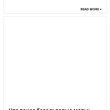
удобными полками SimpleSlide, надежными
стеклянными панелями и
READ MORE +