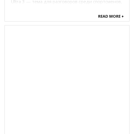
Ultra 3 — тема для разговоров среди спортсменов,
дайверов и тех, кто подолгу живет вне розетки. В
этой статье я не буду торопиться с громкими
READ MORE +
прогнозами. Вместо этого разберём, что уже ...