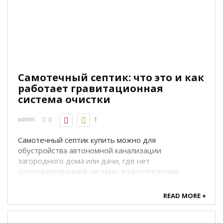
Самотечный септик: что это и как
работает гравитационная
система очистки
0
1
admin
Самотечный септик купить можно для
обустройства автономной канализации
загородного дома или дачи, где нет
централизованной системы водоотведения.
Многие владельцы сталкиваются с выбором:
установить энергозависимую станцию глубокой
READ MORE +
очистки или более простой самотечный септик. Что
представляет собой ...